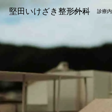
堅田いけざき整形外科
ホーム
診療内
骨粗鬆症
治療
【最新】顎骨壊死 ポジシ
傷口の処置についての分か
ョンペーパー ２０２３
りやすい解説