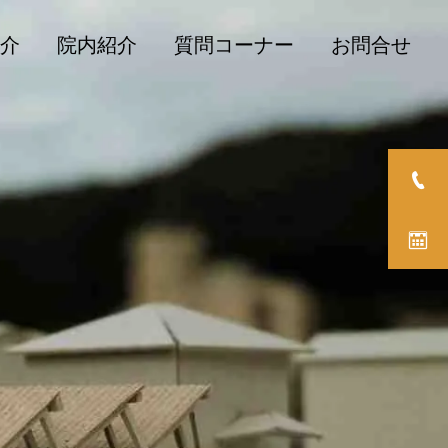
介
院内紹介
質問コーナー
お問合せ
骨粗鬆症
脊椎
骨粗鬆症の予防と治療のた
乾癬性関節炎について
めの食事・栄養～骨太を目
指して～