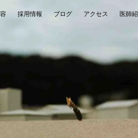
容
採用情報
ブログ
アクセス
医師紹
骨折
骨粗鬆症
腰椎分離症とは？
【骨粗鬆症治療薬】ロモソ
ズマブ（イベニティ）につ
いて