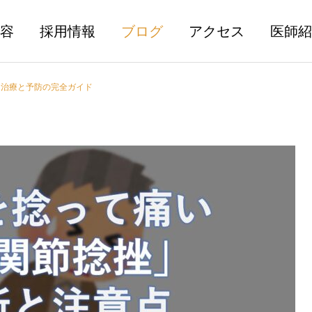
容
採用情報
ブログ
アクセス
医師紹
】治療と予防の完全ガイド
骨折
骨粗鬆症
腰椎分離症とは？
【骨粗鬆症治療薬】ロモソ
ズマブ（イベニティ）につ
いて