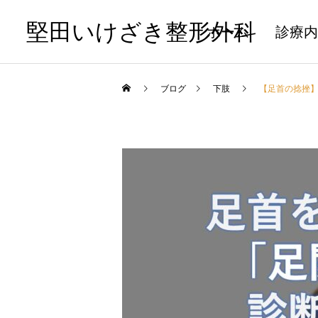
堅田いけざき整形外科
ホーム
診療内
ブログ
下肢
【足首の捻挫
骨粗鬆症
治療
【最新】顎骨壊死 ポジシ
傷口の処置についての分か
ョンペーパー ２０２３
りやすい解説