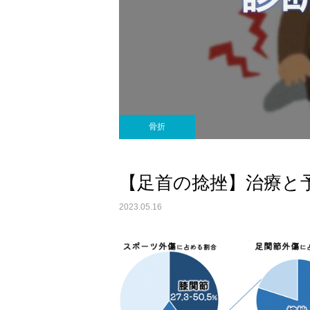
骨折
【足首の捻挫】治療と
2023.05.16