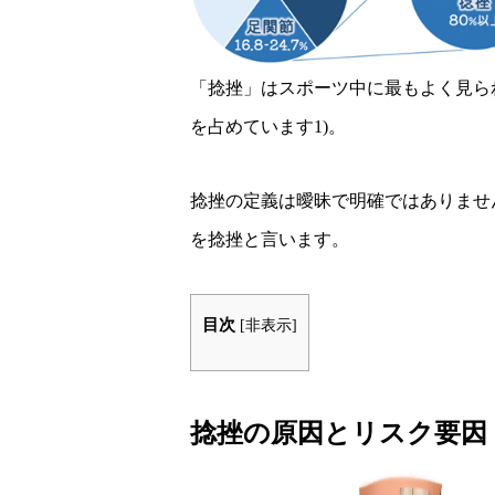
「捻挫」はスポーツ中に最もよく見ら
を占めています1)。
捻挫の定義は曖昧で明確ではありませ
を捻挫と言います。
目次
[
非表示
]
捻挫の原因とリスク要因