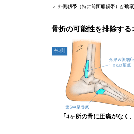
外側靱帯（特に前距腓靱帯）が脆
骨折の可能性を排除する
「4ヶ所の骨に圧痛がなく