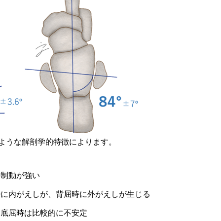
ような解剖学的特徴によります。
の制動が強い
時に内がえしが、背屈時に外がえしが生じる
、底屈時は比較的に不安定