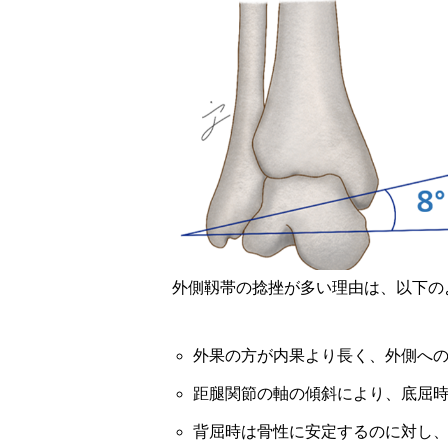
外側靱帯の捻挫が多い理由は、以下の
外果の方が内果より長く、外側へ
距腿関節の軸の傾斜により、底屈
背屈時は骨性に安定するのに対し