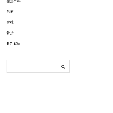
整形外科
治療
脊椎
骨折
骨粗鬆症