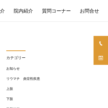
介
院内紹介
質問コーナー
お問合せ
カテゴリー
骨粗鬆症
脊椎
お知らせ
骨粗鬆症の予防と治療のた
乾癬性関節炎について
リウマチ 炎症性疾患
めの食事・栄養～骨太を目
指して～
上肢
下肢