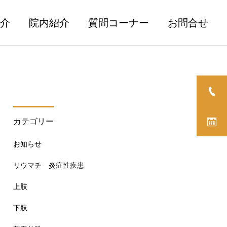
介
院内紹介
質問コーナー
お問合せ
カテゴリー
骨粗鬆症
脊椎
お知らせ
骨粗鬆症の予防と治療のた
乾癬性関節炎について
リウマチ 炎症性疾患
めの食事・栄養～骨太を目
指して～
上肢
下肢