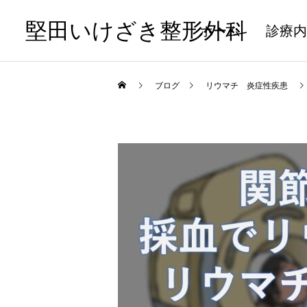
堅田いけざき整形外科
ホーム
診療内
ブログ
リウマチ 炎症性疾患
骨粗鬆症
治療
【最新】顎骨壊死 ポジシ
傷口の処置についての分か
ョンペーパー ２０２３
りやすい解説