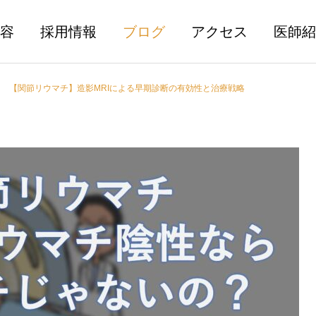
容
採用情報
ブログ
アクセス
医師紹
【関節リウマチ】造影MRIによる早期診断の有効性と治療戦略
骨折
骨粗鬆症
腰椎分離症とは？
【骨粗鬆症治療薬】ロモソ
ズマブ（イベニティ）につ
いて